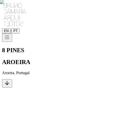
|
EN
PT
8 PINES
AROEIRA
Aroeira, Portugal