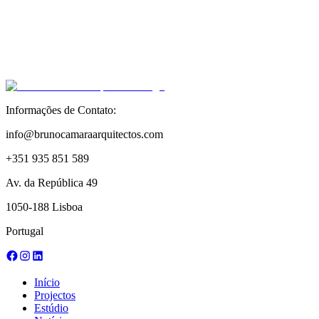
e enquadradas de forma exemplar. Posso
dizer que são uma equipa extraordinária,
muito próxima e que está sempre a guiar o
cliente para o que faz mais sentido.
Estamos muito satisfeitos e motivados para
continuar a trabalhar com o Bruno Câmara
e os seus Arquitetos..."
Inês Bragança
,
proprietária
Informações de Contato:
info@brunocamaraarquitectos.com
+351 935 851 589
Av. da República 49
1050-188 Lisboa
Portugal
Início
Projectos
Estúdio